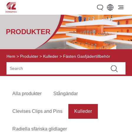
PRODUKTER
Hem
>
Produkter
>
Kulleder
> Fästen Gasfjädertillbehör
Alla produkter
Stångändar
Clevises Clips and Pins
Kulleder
Radiella sfäriska glidlager