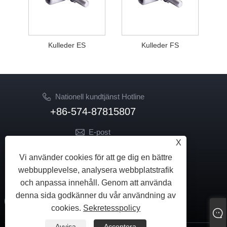
Kulleder ES
Kulleder FS
Nationell kundtjänst Hotline
+86-574-87815807
E-post
X
sale02@hkdongzhou.com
Vi använder cookies för att ge dig en bättre
market@hkdongzhou.com
webbupplevelse, analysera webbplatstrafik
FÖLJ OSS
och anpassa innehåll. Genom att använda
denna sida godkänner du vår användning av
cookies.
Sekretesspolicy
Avvisa
Acceptera