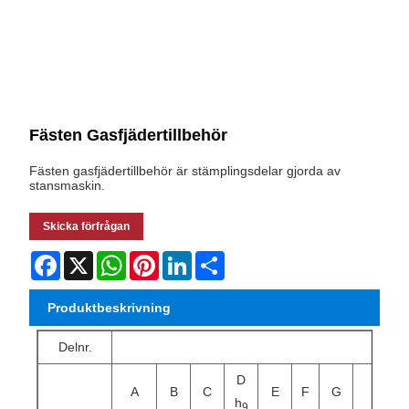
Fästen Gasfjädertillbehör
Fästen gasfjädertillbehör är stämplingsdelar gjorda av
stansmaskin.
Skicka förfrågan
Facebook
X
WhatsApp
Pinterest
LinkedIn
Share
Produktbeskrivning
Delnr.
D
A
B
C
E
F
G
H
h
9