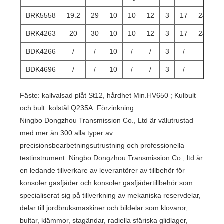
BRK5558
19.2
29
10
10
12
3
17
24.5
BRK4263
20
30
10
10
12
3
17
24.5
BDK4266
/
/
10
/
/
3
/
/
BDK4696
/
/
10
/
/
3
/
/
Fäste: kallvalsad plåt St12, hårdhet Min.HV650 ; Kulbult
och bult: kolstål Q235A. Förzinkning.
Ningbo Dongzhou Transmission Co., Ltd är välutrustad
med mer än 300 alla typer av
precisionsbearbetningsutrustning och professionella
testinstrument. Ningbo Dongzhou Transmission Co., ltd är
en ledande tillverkare av leverantörer av tillbehör för
konsoler gasfjäder och konsoler gasfjädertillbehör som
specialiserat sig på tillverkning av mekaniska reservdelar,
delar till jordbruksmaskiner och bildelar som klovaror,
bultar, klämmor, stagändar, radiella sfäriska glidlager,