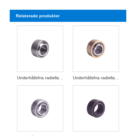
Relaterade produkter
Underhållsfria radiella sfäriska glidlager GE UK
Underhållsfria radiella sfäriska glidlager G PW