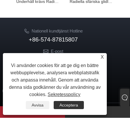
Underhåll krävs Radiella sfäriska glidlager COM HCOM
Radiella sfäriska glidlager GE ES-2RS
Nationell kundtjänst Hotline
+86-574-87815807
E-post
X
sale02@hkdongzhou.com
Vi använder cookies för att ge dig en bättre
market@hkdongzhou.com
webbupplevelse, analysera webbplatstrafik
FÖLJ OSS
och anpassa innehåll. Genom att använda
denna sida godkänner du vår användning av
cookies.
Sekretesspolicy
Avvisa
Acceptera
Copyright © 2024 Ningbo Dongzhou Transmission Co., Ltd. Med ensamrätt.
whatsapp
E-post
Links
|
Sitemap
|
RSS
|
XML
|
Sekretesspolicy
|