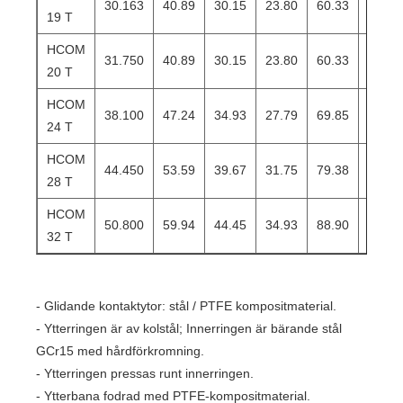
30.163
40.89
30.15
23.80
60.33
50.80
19 T
HCOM
31.750
40.89
30.15
23.80
60.33
50.80
20 T
HCOM
38.100
47.24
34.93
27.79
69.85
58.72
24 T
HCOM
44.450
53.59
39.67
31.75
79.38
66.68
28 T
HCOM
50.800
59.94
44.45
34.93
88.90
74.60
32 T
- Glidande kontaktytor: stål / PTFE kompositmaterial.
- Ytterringen är av kolstål; Innerringen är bärande stål
GCr15 med hårdförkromning.
- Ytterringen pressas runt innerringen.
- Ytterbana fodrad med PTFE-kompositmaterial.