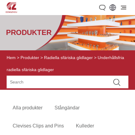
PRODUKTER
Hem
>
Produkter
>
Radiella sfäriska glidlager
> Underhållsfria
radiella sfäriska glidlager
Alla produkter
Stångändar
Clevises Clips and Pins
Kulleder