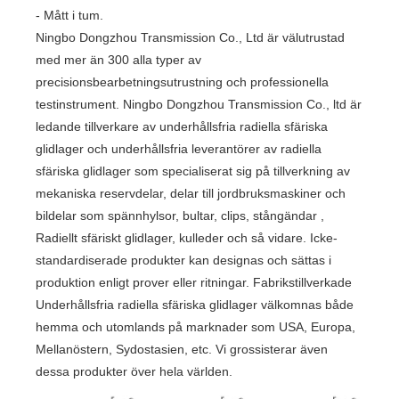
- Mått i tum.
Ningbo Dongzhou Transmission Co., Ltd är välutrustad
med mer än 300 alla typer av
precisionsbearbetningsutrustning och professionella
testinstrument. Ningbo Dongzhou Transmission Co., ltd är
ledande tillverkare av underhållsfria radiella sfäriska
glidlager och underhållsfria leverantörer av radiella
sfäriska glidlager som specialiserat sig på tillverkning av
mekaniska reservdelar, delar till jordbruksmaskiner och
bildelar som spännhylsor, bultar, clips, stångändar ,
Radiellt sfäriskt glidlager, kulleder och så vidare. Icke-
standardiserade produkter kan designas och sättas i
produktion enligt prover eller ritningar. Fabrikstillverkade
Underhållsfria radiella sfäriska glidlager välkomnas både
hemma och utomlands på marknader som USA, Europa,
Mellanöstern, Sydostasien, etc. Vi grossisterar även
dessa produkter över hela världen.